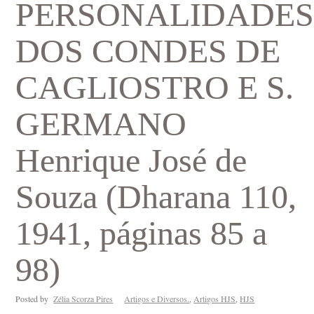
PERSONALIDADE
DOS CONDES DE
CAGLIOSTRO E S.
GERMANO
Henrique José de
Souza (Dharana 110,
1941, páginas 85 a
98)
Posted by
Zélia Scorza Pires
Artigos e Diversos.
,
Artigos HJS
,
HJS