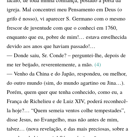
lacaio, de toda minha confiança, postado à porta da
igreja. Mal concentrei meu Pensamento em Deus (o
grifo é nosso), vi aparecer S. Germano com o mesmo
frescor de juventude com que o conheci em 1760,
enquanto que eu, pobre de mim!… estava envelhecida
devido aos anos que haviam passado!…
— Donde saiu, Sr. Conde? – perguntei-lhe, depois de
me ter beijado, reverentemente, a mão.
(4)
— Venho da China e do Japão, respondeu, ou melhor,
do outro mundo (sim, do mundo agartino ou Jina…).
Porém, quem quer que tenha conhecido, como eu, a
França de Richelieu e de Luiz XIV, poderá reconhecê-
la hoje?… “Quem semeia ventos colhe tempestades”,
disse Jesus, no Evangelho, mas não antes de mim,
talvez… (nova revelação, e das mais preciosas, sobre a