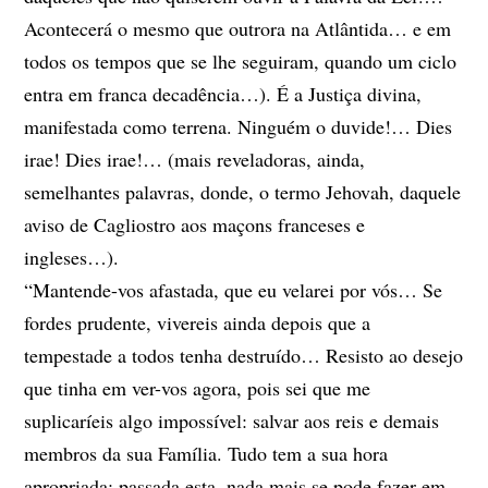
Acontecerá o mesmo que outrora na Atlântida… e em
todos os tempos que se lhe seguiram, quando um ciclo
entra em franca decadência…). É a Justiça divina,
manifestada como terrena. Ninguém o duvide!… Dies
irae! Dies irae!… (mais reveladoras, ainda,
semelhantes palavras, donde, o termo Jehovah, daquele
aviso de Cagliostro aos maçons franceses e
ingleses…).
“Mantende-vos afastada, que eu velarei por vós… Se
fordes prudente, vivereis ainda depois que a
tempestade a todos tenha destruído… Resisto ao desejo
que tinha em ver-vos agora, pois sei que me
suplicaríeis algo impossível: salvar aos reis e demais
membros da sua Família. Tudo tem a sua hora
apropriada: passada esta, nada mais se pode fazer em