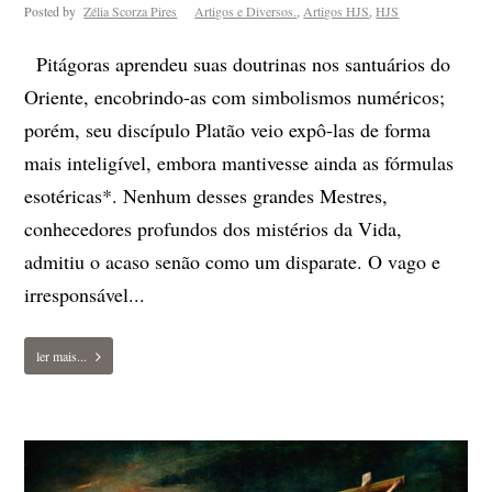
Posted by
Zélia Scorza Pires
Artigos e Diversos.
,
Artigos HJS
,
HJS
Pitágoras aprendeu suas doutrinas nos santuários do
Oriente, encobrindo-as com simbolismos numéricos;
porém, seu discípulo Platão veio expô-las de forma
mais inteligível, embora mantivesse ainda as fórmulas
esotéricas*. Nenhum desses grandes Mestres,
conhecedores profundos dos mistérios da Vida,
admitiu o acaso senão como um disparate. O vago e
irresponsável...
ler mais...