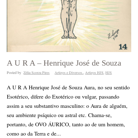
A U R A – Henrique José de Souza
Posted by
Zélia Scorza Pires
Artigos e Diversos.
,
Artigos HJS
,
HJS
A U R A Henrique José de Souza Aura, no seu sentido
Esotérico, difere do Exotérico ou vulgar, passando
assim a seu substantivo masculino: o Aura de alguém,
seu ambiente psíquico ou astral etc. Chama-se,
portanto, de OVO ÁURICO, tanto ao de um homem,
como ao da Terra e de...