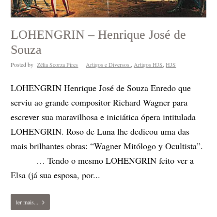
LOHENGRIN – Henrique José de
Souza
Posted by
Zélia Scorza Pires
Artigos e Diversos.
,
Artigos HJS
,
HJS
LOHENGRIN Henrique José de Souza Enredo que
serviu ao grande compositor Richard Wagner para
escrever sua maravilhosa e iniciática ópera intitulada
LOHENGRIN. Roso de Luna lhe dedicou uma das
mais brilhantes obras: “Wagner Mitólogo y Ocultista”.
… Tendo o mesmo LOHENGRIN feito ver a
Elsa (já sua esposa, por...
ler mais...