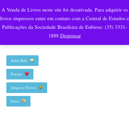
A Venda de Livros neste site foi desativada. Para adquirir os
livros impressos entre em contato com a Central de Estudos e
Publicações da Sociedade Brasileira de Eubiose: (35) 3331-
Botões Bibi
1888
Dispensar
Sobre Bibi
Poesias
Artigos e Textos
Fotos