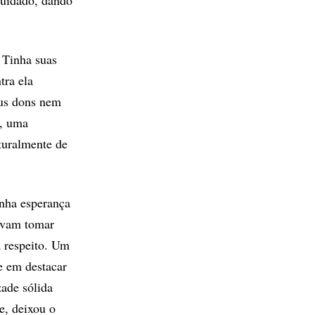
cuidado, dando
 Tinha suas
tra ela
eus dons nem
o, uma
turalmente de
inha esperança
savam tomar
 respeito. Um
e em destacar
zade sólida
e, deixou o