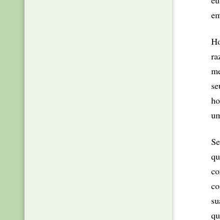
eu
em
Ho
ra
me
se
ho
um
Se
qu
co
co
su
qu