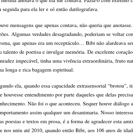
 mesma anotava o que ela me contava. Fazia-o com extremo 
 seguida para ela ler e só então datilografava.
uve mensagens que apenas contava, não queria que anotasse.
zões. Algumas verdades desagradando, poderiam se voltar con
sma, que apenas era um receptáculo… Bibi não alardeava s
u talento de poetisa e invulgar memória. De excelente coraçã
nradez impecável, tinha uma vivência extraordinária, fruto na
a longa e rica bagagem espiritual.
gundo ela, quando essa capacidade extrasensorial “brotou”, t
e houvesse entendimento por parte daqueles que delas preci
nhecimento. Não foi o que aconteceu. Sequer houve diálogo a
mportamento assim qualquer um desanimaria. Nosso interess
as poesias e textos em prosa, é a forma de agradecer esta ami
e nos uniu até 2010, quando então Bibi, aos 106 anos de idad