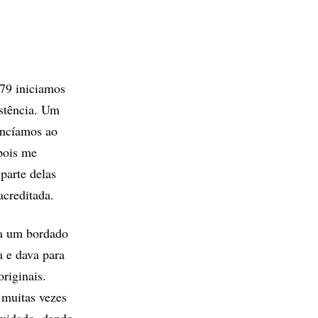
79 iniciamos
istência. Um
encíamos ao
pois me
parte delas
acreditada.
ia um bordado
a e dava para
originais.
 muitas vezes