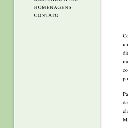
HOMENAGENS
CONTATO
Co
um
di
me
co
po
Pa
de
el
Ma