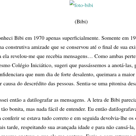
(Bibi)
nheci Bibi em 1970 apenas superficialmente. Somente em 19
a construtiva amizade que se conservou até o final de sua ex
a ela revelou-me que recebia mensagens… Como ambas pert
smo Colégio Iniciático, sugeri que passássemos a anotá-las, 
nfidenciara que num dia de forte desalento, queimara a maior 
r causa do descrédito das pessoas. Sentia-se uma pitonisa des
ssei então a datilografar as mensagens. A letra de Bibi parec
 tão bonita, mas nada fácil de entender. Eu então datilografav
a conferir se estava tudo correto e em seguida devolvia-lhe os 
is tarde, respeitando sua avançada idade e para não cansá-la,