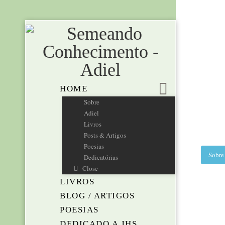
HOME
Sobre
Adiel
Livros
Posts & Artigos
Poesias
Sobre
Dedicatórias
Close
LIVROS
BLOG / ARTIGOS
POESIAS
DEDICADO A JHS