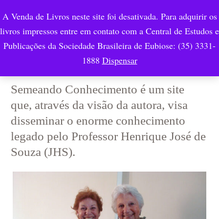
A Venda de Livros neste site foi desativada. Para adquirir os
livros impressos entre em contato com a Central de Estudos e
Publicações da Sociedade Brasileira de Eubiose: (35) 3331-
Bem Vindo!
1888
Dispensar
Semeando Conhecimento é um site
que, através da visão da autora, visa
disseminar o enorme conhecimento
legado pelo Professor Henrique José de
Souza (JHS).