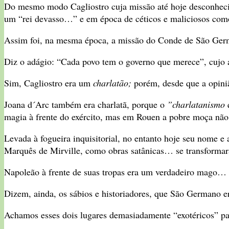
Do mesmo modo Cagliostro cuja missão até hoje desconhecida
um “rei devasso…” e em época de céticos e maliciosos como
Assim foi, na mesma época, a missão do Conde de São Ger
Diz o adágio: “Cada povo tem o governo que merece”, cujo 
Sim, Cagliostro era um
charlatão;
porém, desde que a opiniã
Joana d´Arc também era charlatã, porque o
”charlatanismo
magia à frente do exército, mas em Rouen a pobre moça não f
Levada à fogueira inquisitorial, no entanto hoje seu nome e
Marquês de Mirville, como obras satânicas… se transforma
Napoleão à frente de suas tropas era um verdadeiro mago… 
Dizem, ainda, os sábios e historiadores, que São Germano er
Achamos esses dois lugares demasiadamente “exotéricos” p