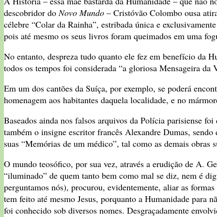
A História – essa mãe bastarda da Humanidade – que não nos
descobridor do
Novo Mundo
– Cristóvão Colombo ousa atirar
célebre “Colar da Rainha”, estribada única e exclusivamente
pois até mesmo os seus livros foram queimados em uma fog
No entanto, despreza tudo quanto ele fez em benefício da
todos os tempos foi considerada “a gloriosa Mensageira da V
Em um dos cantões da Suíça, por exemplo, se poderá encontr
homenagem aos habitantes daquela localidade, e no mármore,
Baseados ainda nos falsos arquivos da Polícia parisiense foi
também o insigne escritor francês Alexandre Dumas, sendo qu
suas “Memórias de um médico”, tal como as demais obras sua
O mundo teosófico, por sua vez, através a erudição de A. Ge
“iluminado” de quem tanto bem como mal se diz, nem é dign
perguntamos nós), procurou, evidentemente, aliar as formas
tem feito até mesmo Jesus, porquanto a Humanidade para não v
foi conhecido sob diversos nomes. Desgraçadamente envolvid