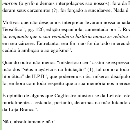
morreu
(o grifo e demais interpolações são nossos), fora 
deram seus carcereiros (?), foi forçado a suicidar-se. Nada é
Motivos que não desejamos interpretar levaram nossa amad
Teosófico”, pg. 126, edição espanhola, aumentada por J. Rovi
la,
enquanto que a sua verdadeira história nunca se relatou
em seu cárcere. Entretanto, seu fim não foi de todo imereci
cedido à ambição e ao egoísmo”.
Quando outro não menos “misterioso ser” assim se expressa…
mão dos “véus mayávicos da Iniciação” (1), tal como a todo i
hipnótica” de H.P.B”, que poderemos nós, míseros discípulos
lo, embora com todo respeito que a sua memória nos merece
É opinião de alguns que Cagliostro afastou-se da Lei etc. et
mortalmente… estando, portanto, de armas na mão lutando co
da Loja Branca”.
Não, absolutamente não!