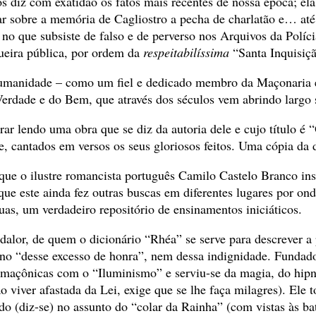
 diz com exatidão os fatos mais recentes de nossa época; ela
 sobre a memória de Cagliostro a pecha de charlatão e… até d
 no que subsiste de falso e de perverso nos Arquivos da Políc
ueira pública, por ordem da
respeitabilíssima
“Santa Inquisiç
 Humanidade – como um fiel e dedicado membro da Maçonaria
erdade e do Bem, que através dos séculos vem abrindo largo s
ar lendo uma obra que se diz da autoria dele e cujo título 
 cantados em versos os seus gloriosos feitos. Uma cópia da d
 que o ilustre romancista português Camilo Castelo Branco ins
e este ainda fez outras buscas em diferentes lugares por ond
s, um verdadeiro repositório de ensinamentos iniciáticos.
dalor, de quem o dicionário “Rhéa” se serve para descrever a p
o “desse excesso de honra”, nem dessa indignidade. Fundado
 maçônicas com o “Iluminismo” e serviu-se da magia, do hipn
iver afastada da Lei, exige que se lhe faça milagres). Ele to
o (diz-se) no assunto do “colar da Rainha” (com vistas às ba