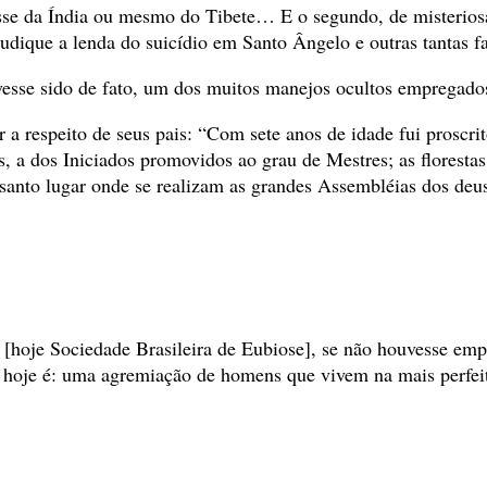
desse da Índia ou mesmo do Tibete… E o segundo, de misterio
judique a lenda do suicídio em Santo Ângelo e outras tantas f
sse sido de fato, um dos muitos manejos ocultos empregados
 respeito de seus pais: “Com sete anos de idade fui proscr
s, a dos Iniciados promovidos ao grau de Mestres; as florestas
santo lugar onde se realizam as grandes Assembléias dos deu
a
[hoje Sociedade Brasileira de Eubiose], se não houvesse emp
ue hoje é: uma agremiação de homens que vivem na mais perf