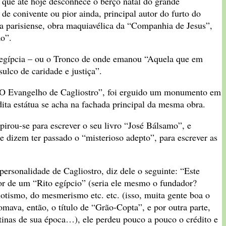
 que até hoje desconhece o berço natal do grande
e conivente ou pior ainda, principal autor do furto do
ia parisiense, obra maquiavélica da “Companhia de Jesus”,
ão”.
 egípcia – ou o Tronco de onde emanou “Aquela que em
ulco de caridade e justiça”.
é “O Evangelho de Cagliostro”, foi erguido um monumento em
ita estátua se acha na fachada principal da mesma obra.
pirou-se para escrever o seu livro “José Bálsamo”, e
e dizem ter passado o “misterioso adepto”, para escrever as
ersonalidade de Cagliostro, diz dele o seguinte: “Este
r de um “Rito egípcio” (seria ele mesmo o fundador?
otismo, do mesmerismo etc. etc. (isso, muita gente boa o
mava, então, o título de “Grão-Copta”, e por outra parte,
tinas de sua época…), ele perdeu pouco a pouco o crédito e