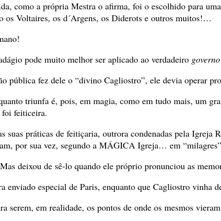
, como a própria Mestra o afirma, foi o escolhido para uma 
 os Voltaires, os d´Argens, os Diderots e outros muitos!…
mano!
adágio pode muito melhor ser aplicado ao verdadeiro
governo
o pública fez dele o “divino Cagliostro”, ele devia operar pr
quanto triunfa é, pois, em magia, como em tudo mais, um gra
oi feiticeira.
 as suas práticas de feitiçaria, outrora condenadas pela Igre
ram, por sua vez, segundo a MÁGICA Igreja… em “milagres” 
Mas deixou de sê-lo quando ele próprio pronunciou as memorá
a enviado especial de Paris, enquanto que Cagliostro vinha d
ara serem, em realidade, os pontos de onde os mesmos vier