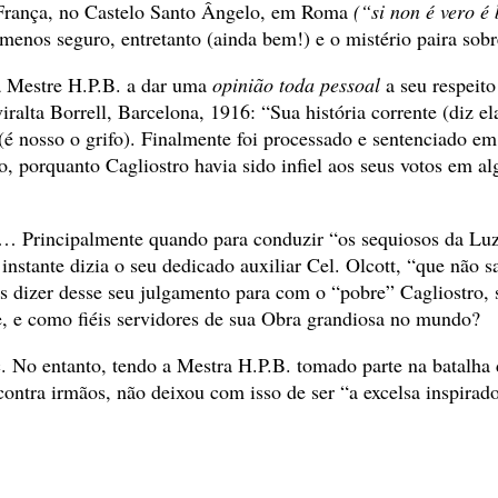
da França, no Castelo Santo Ângelo, em Roma
(“si non é vero é 
 menos seguro, entretanto (ainda bem!) e o mistério paira sobr
a Mestre H.P.B. a dar uma
opinião toda pessoal
a seu respeit
ralta Borrell, Barcelona, 1916: “Sua história corrente (diz el
(é nosso o grifo). Finalmente foi processado e sentenciado em
do, porquanto Cagliostro havia sido infiel aos seus votos em 
 Principalmente quando para conduzir “os sequiosos da Luz” 
nstante dizia o seu dedicado auxiliar Cel. Olcott, “que não sa
 dizer desse seu julgamento para com o “pobre” Cagliostro, s
, e como fiéis servidores de sua Obra grandiosa no mundo?
c. No entanto, tendo a Mestra H.P.B. tomado parte na batalha 
ntra irmãos, não deixou com isso de ser “a excelsa inspirado