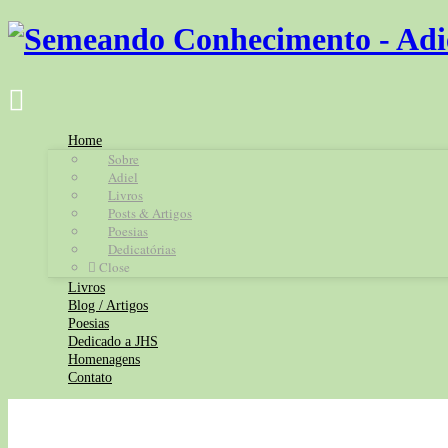
Home
Sobre
Adiel
Livros
Posts & Artigos
Poesias
Dedicatórias
Close
Livros
Blog / Artigos
Poesias
Dedicado a JHS
Homenagens
Contato