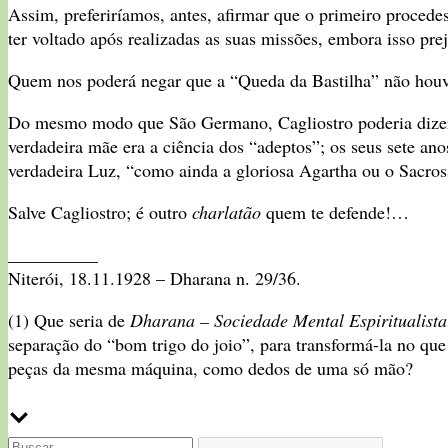
Assim, preferiríamos, antes, afirmar que o primeiro proce
ter voltado após realizadas as suas missões, embora isso pre
Quem nos poderá negar que a “Queda da Bastilha” não houve
Do mesmo modo que São Germano, Cagliostro poderia dizer a
verdadeira mãe era a ciência dos “adeptos”; os seus sete ano
verdadeira Luz, “como ainda a gloriosa Agartha ou o Sacros
Salve Cagliostro; é outro
charlatão
quem te defende!…
__________
Niterói, 18.11.1928 – Dharana n. 29/36.
(1) Que seria de
Dharana – Sociedade Mental Espiritualist
separação do “bom trigo do joio”, para transformá-la no q
peças da mesma máquina, como dedos de uma só mão?