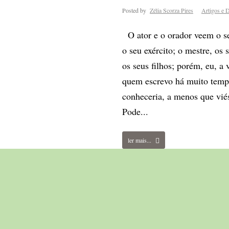
Posted by
Zélia Scorza Pires
Artigos e D
O ator e o orador veem o se
o seu exército; o mestre, os s
os seus filhos; porém, eu, a 
quem escrevo há muito tempo
conheceria, a menos que vié
Pode...
ler mais...