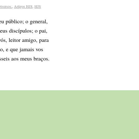
iversos.
,
Artigos HJS
,
HJS
u público; o general,
eus discípulos; o pai,
vós, leitor amigo, para
, e que jamais vos
sseis aos meus braços.