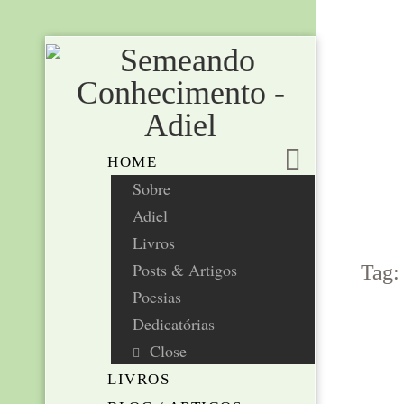
HOME
Sobre
Adiel
Livros
Posts & Artigos
Tag:
Poesias
Dedicatórias
Close
LIVROS