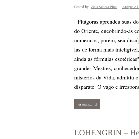
Posted by
Zélia Scorza Pires
Artigos e D
Pitágoras aprendeu suas dou
do Oriente, encobrindo-as 
numéricos; porém, seu discí
las de forma mais inteligíve
ainda as fórmulas esotérica
grandes Mestres, conhecedo
mistérios da Vida, admitiu 
disparate. O vago e irrespons
ler mais...
LOHENGRIN – Henr