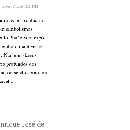
iversos.
,
Artigos HJS
,
HJS
trinas nos santuários
com simbolismos
pulo Platão veio expô-
l, embora mantivesse
s*. Nenhum desses
res profundos dos
o acaso senão como um
ável...
ique José de