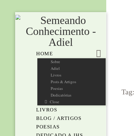
HOME
Sobre
Adiel
Livros
Posts & Artigos
Poesias
Tag:
Dedicatórias
Close
LIVROS
BLOG / ARTIGOS
POESIAS
DEDICADO A JHS