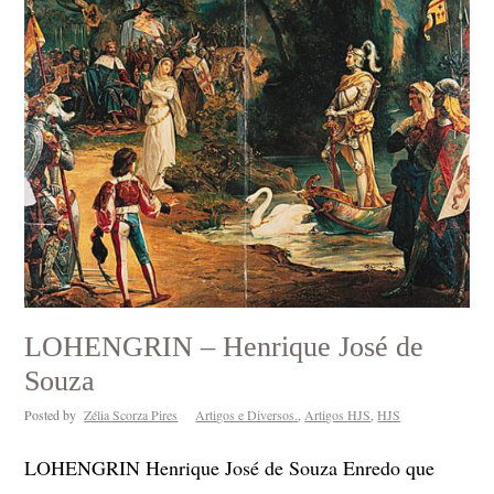
LOHENGRIN – Henrique José de
Souza
Posted by
Zélia Scorza Pires
Artigos e Diversos.
,
Artigos HJS
,
HJS
LOHENGRIN Henrique José de Souza Enredo que