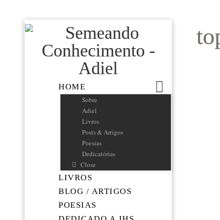
to
HOME
Sobre
Adiel
Livros
Posts & Artigos
Poesias
Dedicatórias
Close
LIVROS
BLOG / ARTIGOS
POESIAS
DEDICADO A JHS